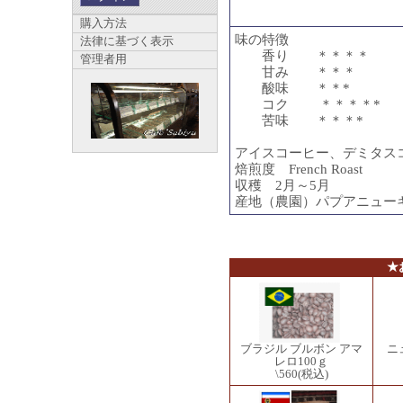
購入方法
味の特徴
法律に基づく表示
香り ＊＊＊＊
管理者用
甘み ＊＊＊
酸味 ＊＊*
コク ＊＊＊＊*
苦味 ＊＊＊*
アイスコーヒー、デミタス
焙煎度 French Roast
収穫 2月～5月
産地（農園）パプアニュー
★
ブラジル ブルボン アマ
ニ
レロ100ｇ
\560
(税込)