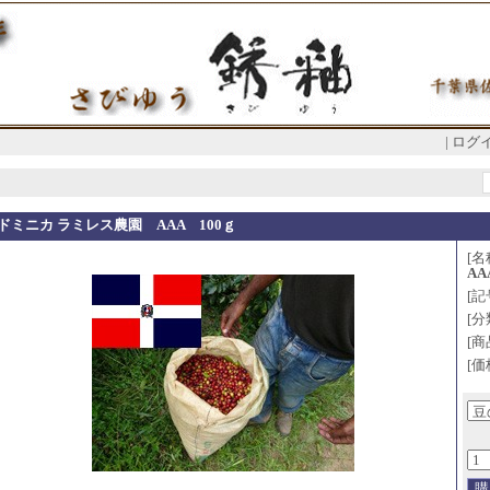
|
ログ
ドミニカ ラミレス農園 AAA 100ｇ
[名
AA
[記号
[分
[商
[価