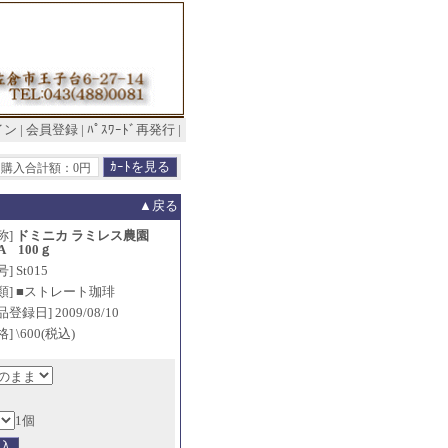
イン
|
会員登録
|
ﾊﾟｽﾜｰﾄﾞ再発行
|
購入合計額：0円
▲戻る
称]
ドミニカ ラミレス農園
A 100ｇ
] St015
類] ■ストレート珈琲
品登録日] 2009/08/10
格] \600(税込)
1個