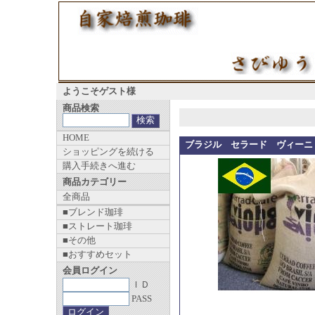
ようこそゲスト様
商品検索
HOME
ブラジル セラード ヴィーニョ 
ショッピングを続ける
購入手続きへ進む
商品カテゴリー
全商品
■ブレンド珈琲
■ストレート珈琲
■その他
■おすすめセット
会員ログイン
ＩＤ
PASS