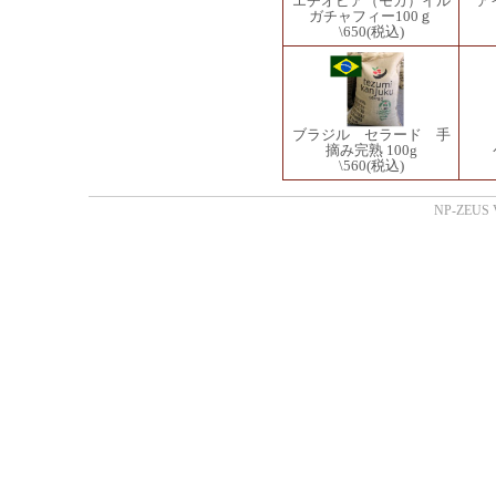
エチオピア（モカ）イル
ア
ガチャフィー100ｇ
\650
(税込)
ブラジル セラード 手
摘み完熟 100g
\560
(税込)
NP-ZEUS V