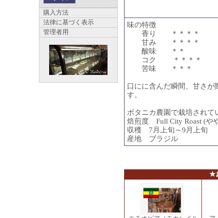
購入方法
法律に基づく表示
味の特徴
管理者用
香り ＊＊＊＊
甘み ＊＊＊＊
酸味 ＊＊
コク ＊＊＊＊
苦味 ＊＊＊
口にに含んだ瞬間、甘さが
す。
ボタニカ農園で栽培されて
焙煎度 Full City Roast 
収穫 7月上旬～9月上旬
産地 ブラジル
★