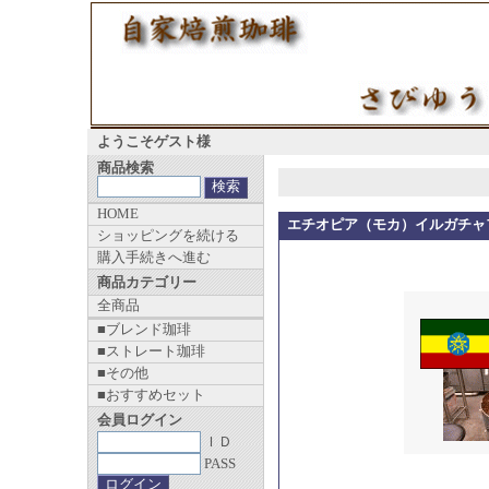
ようこそゲスト様
商品検索
HOME
エチオピア（モカ）イルガチャフ
ショッピングを続ける
購入手続きへ進む
商品カテゴリー
全商品
■ブレンド珈琲
■ストレート珈琲
■その他
■おすすめセット
会員ログイン
ＩＤ
PASS