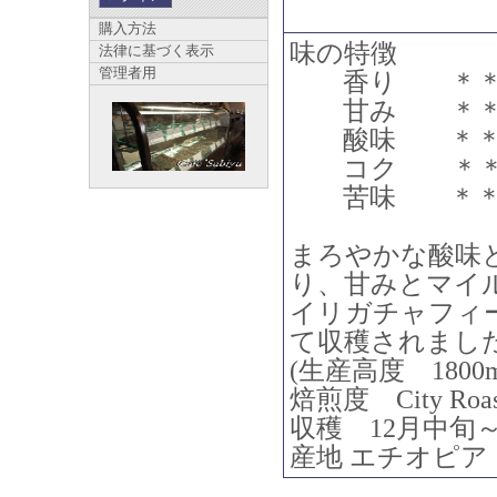
購入方法
味の特徴
法律に基づく表示
管理者用
香り ＊＊
甘み ＊＊
酸味 ＊＊
コク ＊＊
苦味 ＊
まろやかな酸味
り、甘みとマイ
イリガチャフィー
て収穫されまし
(生産高度 1800m 
焙煎度 City R
収穫 12月中旬
産地 エチオピ