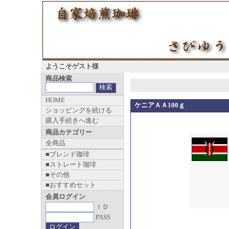
ようこそゲスト様
商品検索
HOME
ケニアＡＡ100ｇ
ショッピングを続ける
購入手続きへ進む
商品カテゴリー
全商品
■ブレンド珈琲
■ストレート珈琲
■その他
■おすすめセット
会員ログイン
ＩＤ
PASS