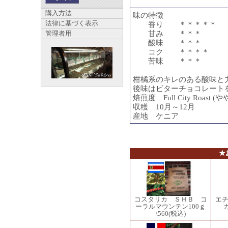
購入方法
味の特徴
法律に基づく表示
香り ＊＊＊＊＊
管理者用
甘み ＊＊＊
酸味 ＊＊＊
コク ＊＊＊＊
苦味 ＊＊＊
柑橘系のキレのある酸味と
後味はビターチョコレート
焙煎度 Full City Roast 
収穫 10月～12月
産地 ケニア
★
コスタリカ ＳＨＢ コ
エ
ーラルマウンテン100ｇ
\560
(税込)